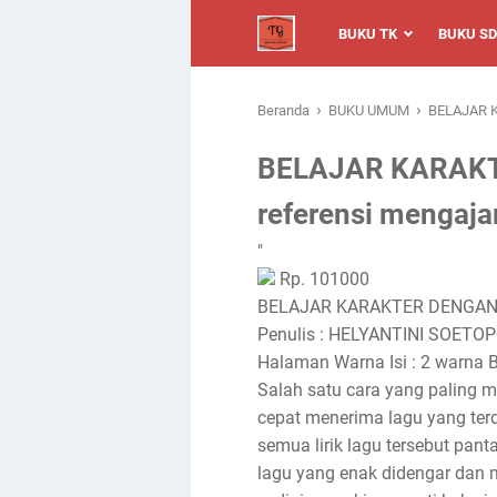
BUKU TK
BUKU SD
›
›
Beranda
BUKU UMUM
BELAJAR K
BELAJAR KARAK
referensi mengaja
"
Rp. 101000
BELAJAR KARAKTER DENGAN LA
Penulis : HELYANTINI SOETOPO
Halaman Warna Isi : 2 warna B
Salah satu cara yang paling 
cepat menerima lagu yang terd
semua lirik lagu tersebut pan
lagu yang enak didengar dan m