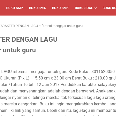
BUKU SMP
BUKU SMA
BUKU SMK
BUKU SOAL
BUKU K
ARAKTER DENGAN LAGU referensi mengajar untuk guru
TER DENGAN LAGU
r untuk guru
GU referensi mengajar untuk guru Kode Buku : 3011520050
 Ukuran (P x L) : 15.50 cm x 23.00 cm Berat Buku : 210.00 gr
ulan/Tahun Terbit : 12 Jan 2017 Pendidikan karakter selayaknya
mudah dan menyenangkan adalah dengan bernyanyi. Anak-anak 
engar nyaman di telinga mereka, tak terkecuali lagu-lagu orang
tas mereka dengarkan. Buku ini ingin mengakrabkan kembali ana
emiliki lirik yang santun. Lebih dari itu, lagu-lagu ini memb