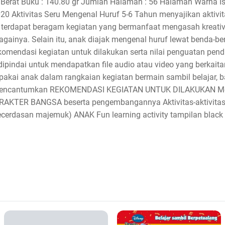
Berat Buku : 140.80 gr Jumlah Halaman : 56 Halaman Warna Isi
020 Aktivitas Seru Mengenal Huruf 5-6 Tahun menyajikan aktivit
a terdapat beragam kegiatan yang bermanfaat mengasah kreativ
ainya. Selain itu, anak diajak mengenal huruf lewat benda-ben
komendasi kegiatan untuk dilakukan serta nilai penguatan pendid
ipindai untuk mendapatkan file audio atau video yang berkait
ipakai anak dalam rangkaian kegiatan bermain sambil belajar, b
 Mencantumkan REKOMENDASI KEGIATAN UNTUK DILAKUKAN M
AKTER BANGSA beserta pengembangannya Aktivitas-aktiv
rdasan majemuk) ANAK Fun learning activity tampilan black 