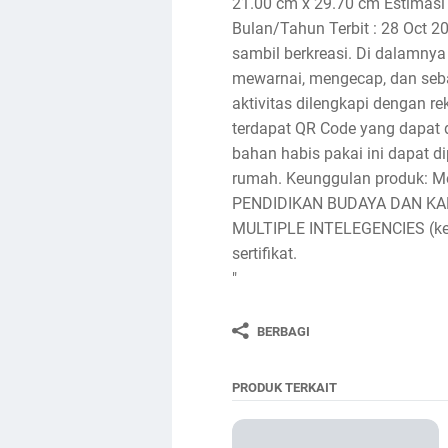
21.00 cm x 29.70 cm Estimasi 
Bulan/Tahun Terbit : 28 Oct 2
sambil berkreasi. Di dalamny
mewarnai, mengecap, dan sebag
aktivitas dilengkapi dengan re
terdapat QR Code yang dapat d
bahan habis pakai ini dapat d
rumah. Keunggulan produk:
PENDIDIKAN BUDAYA DAN KAR
MULTIPLE INTELEGENCIES (kece
sertifikat.
"
BERBAGI
PRODUK TERKAIT